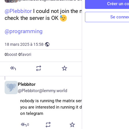
Créer un c
@
Plebbitor
 I could not join the matrix, please 
Se conne
check the server is OK 
@
programming
18 mars 2025 à 15:58
·
0
boost
·
0
favori
Plebbitor
19 mars 2025
*
@
Plebbitor@lemmy.world
nobody is running the matrix server at the moment, if 
you are interested in running it dm @estebanabaroa 
on telegram
0