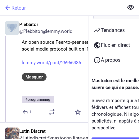
Retour
Plebbitor
17 mars 2025
Tendances
@
Plebbitor@lemmy.world
An open source Peer-to-peer serverless decentralized 
Flux en direct
social media protocol built on IPFS
À propos
lemmy.world/post/26966436
Masquer
Mastodon est le meill
suivre ce qui se passe.
#
programming
Suivez n'importe qui à 
fédivers et affichez to
1
chronologique. Ni algo
publicités, ni appâts à 
perspective.
Lutin Discret
@
lutindiscret@mastodon.libre-entreprise.com